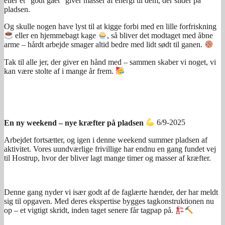
eller et “godt gået” giver masser af energi til dem, der slider på
pladsen.
Og skulle nogen have lyst til at kigge forbi med en lille forfriskning
eller en hjemmebagt kage
, så bliver det modtaget med åbne
arme – hårdt arbejde smager altid bedre med lidt sødt til ganen.
Tak til alle jer, der giver en hånd med – sammen skaber vi noget, vi
kan være stolte af i mange år frem.
En ny weekend – nye kræfter på pladsen
6/9-2025
Arbejdet fortsætter, og igen i denne weekend summer pladsen af
aktivitet. Vores uundværlige frivillige har endnu en gang fundet vej
til Hostrup, hvor der bliver lagt mange timer og masser af kræfter.
Denne gang nyder vi især godt af de faglærte hænder, der har meldt
sig til opgaven. Med deres ekspertise bygges tagkonstruktionen nu
op – et vigtigt skridt, inden taget senere får tagpap på.