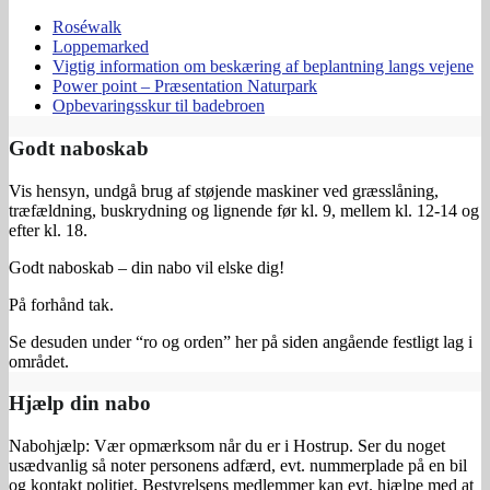
Roséwalk
Loppemarked
Vigtig information om beskæring af beplantning langs vejene
Power point – Præsentation Naturpark
Opbevaringsskur til badebroen
Godt naboskab
Vis hensyn, undgå brug af støjende maskiner ved græsslåning,
træfældning, buskrydning og lignende før kl. 9, mellem kl. 12-14 og
efter kl. 18.
Godt naboskab – din nabo vil elske dig!
På forhånd tak.
Se desuden under “ro og orden” her på siden angående festligt lag i
området.
Hjælp din nabo
Nabohjælp: Vær opmærksom når du er i Hostrup. Ser du noget
usædvanlig så noter personens adfærd, evt. nummerplade på en bil
og kontakt politiet. Bestyrelsens medlemmer kan evt. hjælpe med at