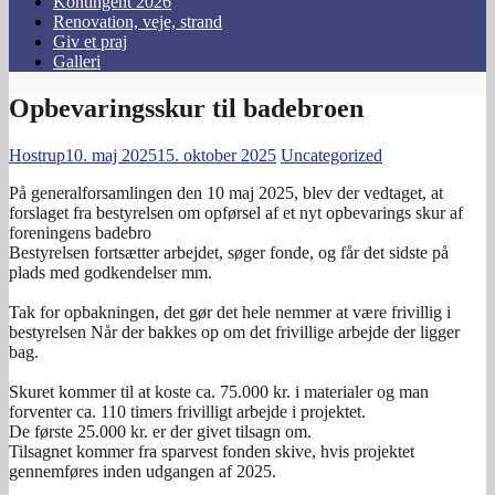
Kontingent 2026
Renovation, veje, strand
Giv et praj
Galleri
Opbevaringsskur til badebroen
Hostrup
10. maj 2025
15. oktober 2025
Uncategorized
På generalforsamlingen den 10 maj 2025, blev der vedtaget, at
forslaget fra bestyrelsen om opførsel af et nyt opbevarings skur af
foreningens badebro
Bestyrelsen fortsætter arbejdet, søger fonde, og får det sidste på
plads med godkendelser mm.
Tak for opbakningen, det gør det hele nemmer at være frivillig i
bestyrelsen Når der bakkes op om det frivillige arbejde der ligger
bag.
Skuret kommer til at koste ca. 75.000 kr. i materialer og man
forventer ca. 110 timers frivilligt arbejde i projektet.
De første 25.000 kr. er der givet tilsagn om.
Tilsagnet kommer fra sparvest fonden skive, hvis projektet
gennemføres inden udgangen af 2025.