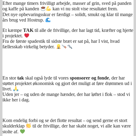
Efter mange timers frivilligt arbejde, masser af grin, sved på panden
og kaffe på kanden
kan vi nu stolt vise resultatet frem.
Det nye opbevaringsskur er færdigt – solidt, smukt og klar til mange
års brug ved Hostrup.
Et kæmpe
TAK
til alle de frivillige, der har lagt tid, kræfter og hjerte
i projektet.
Fra de første spadestik til sidste bræt er sat på, har I vist, hvad
fællesskab virkelig betyder.
En stor
tak
skal også lyde til vores
sponsorer og fonde
, der har
støttet projektet økonomisk og gjort det muligt at føre drømmen ud i
livet.
Uden jer – og uden de mange hænder, der har løftet i flok – stod vi
ikke her i dag.
Kom endelig forbi og se det flotte resultat – og send gerne et stort
skulderklap
til de frivillige, der har skabt noget, vi alle kan være
stolte af.