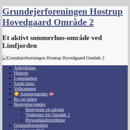
Skip
Grundejerforeningen Hostrup
to
content
Hovedgaard Område 2
Et aktivt sommerhus-område ved
Limfjorden
Arbejdsdag.
Historie
Legepladsen
Sankt hans.
Velkommen
Arrangementer
Ro og orden
Bestyrelse/møder
Bestyrelse og udvalg
Vedtægter for Område 2
Persondataforordning
Generalforsamling