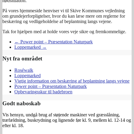
nødsituation.
På vores hjemmeside henviser vi til Skive Kommunes vejledning
om grundejerforpligtelser, hvor du kan læse mere om reglerne for
beskæring og vedligeholdelse af beplantning langs vejene.
Tak for hjælpen med at holde vores veje sikre og fremkommelige.
←
Power point – Præsentation Naturpark
Loppemarked
→
Nyt fra området
Roséwalk
Loppemarked
Vigtig information om beskæring af beplantning langs vejene
Power point – Præsentation Naturpark
Opbevaringsskur til badebroen
Godt naboskab
Vis hensyn, undgå brug af støjende maskiner ved græsslåning,
træfældning, buskrydning og lignende før kl. 9, mellem kl. 12-14 og
efter kl. 18.