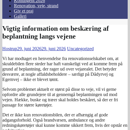
Kontingent 2026
Renovation, veje, strand
Giv et praj
Galleri
Vigtig information om beskæring af
beplantning langs vejene
Hostrup
29. juni 2026
29. juni 2026
Uncategorized
Vi har modtaget en henvendelse fra renovationsselskabet om, at
skraldebilen flere steder har haft vanskeligt ved at komme frem på
grund af beplantning, der rager ud over vejarealet. Det betyder
desværre, at nogle affaldsbeholdere – særligt på Dådyrvej og
Egernvej – ikke er blevet tømt.
Selvom problemet aktuelt er størst på disse to veje, vil vi gerne
opfordre alle grundejere til at gennemgå beplantningen ud mod
vejen. Hække, buske og træer skal holdes beskåret, så der er fri
passage for større køretøjer.
Det er ikke kun renovationsbilen, der er afhængig af gode
adgangsforhold. Også brandvæsen, ambulance og andre
redningskøretøjer skal kunne komme sikkert frem, hvis der opstår en