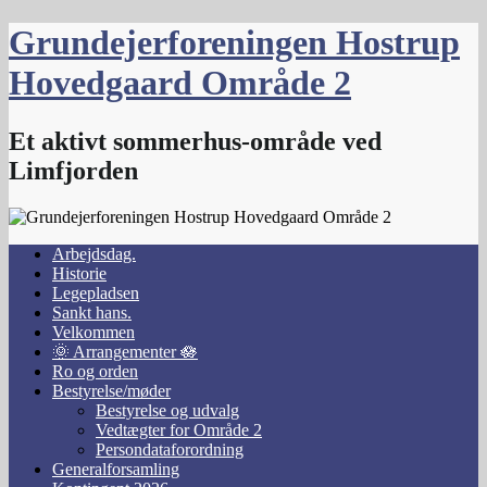
Skip
Grundejerforeningen Hostrup
to
content
Hovedgaard Område 2
Et aktivt sommerhus-område ved
Limfjorden
Arbejdsdag.
Historie
Legepladsen
Sankt hans.
Velkommen
🌞 Arrangementer 🪷
Ro og orden
Bestyrelse/møder
Bestyrelse og udvalg
Vedtægter for Område 2
Persondataforordning
Generalforsamling