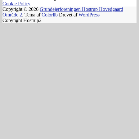
Cookie Policy
Copyright © 2026
Grundejerforeningen Hostrup Hovedgaard
Område 2
. Tema af
Colorlib
Drevet af
WordPress
Copytight Hostrup2