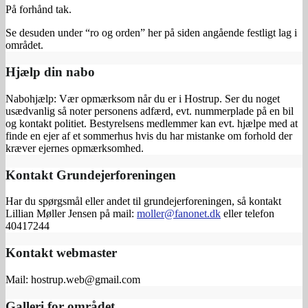
På forhånd tak.
Se desuden under “ro og orden” her på siden angående festligt lag i
området.
Hjælp din nabo
Nabohjælp: Vær opmærksom når du er i Hostrup. Ser du noget
usædvanlig så noter personens adfærd, evt. nummerplade på en bil
og kontakt politiet. Bestyrelsens medlemmer kan evt. hjælpe med at
finde en ejer af et sommerhus hvis du har mistanke om forhold der
kræver ejernes opmærksomhed.
Kontakt Grundejerforeningen
Har du spørgsmål eller andet til grundejerforeningen, så kontakt
Lillian Møller Jensen på mail:
moller@fanonet.dk
eller telefon
40417244
Kontakt webmaster
Mail: hostrup.web@gmail.com
Galleri for området