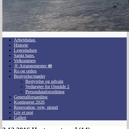
Arbejdsdag.
Historie
Legepladsen
Sankt hans.
Velkommen
🌞 Arrangementer 🪷
Ro og orden
Bestyrelse/møder
Bestyrelse og udvalg
Vedtægter for Område 2
Persondataforordning
Generalforsamling
Kontingent 2026
Renovation, veje, strand
Giv et praj
Galleri