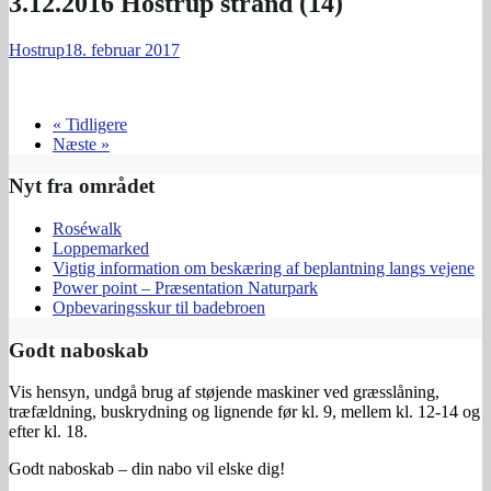
3.12.2016 Hostrup strand (14)
Hostrup
18. februar 2017
« Tidligere
Næste »
Nyt fra området
Roséwalk
Loppemarked
Vigtig information om beskæring af beplantning langs vejene
Power point – Præsentation Naturpark
Opbevaringsskur til badebroen
Godt naboskab
Vis hensyn, undgå brug af støjende maskiner ved græsslåning,
træfældning, buskrydning og lignende før kl. 9, mellem kl. 12-14 og
efter kl. 18.
Godt naboskab – din nabo vil elske dig!