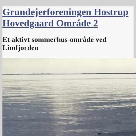
Skip
Grundejerforeningen Hostrup
to
content
Hovedgaard Område 2
Et aktivt sommerhus-område ved
Limfjorden