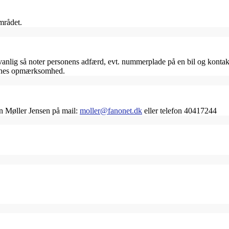
mrådet.
ig så noter personens adfærd, evt. nummerplade på en bil og kontakt 
jernes opmærksomhed.
an Møller Jensen på mail:
moller@fanonet.dk
eller telefon 40417244