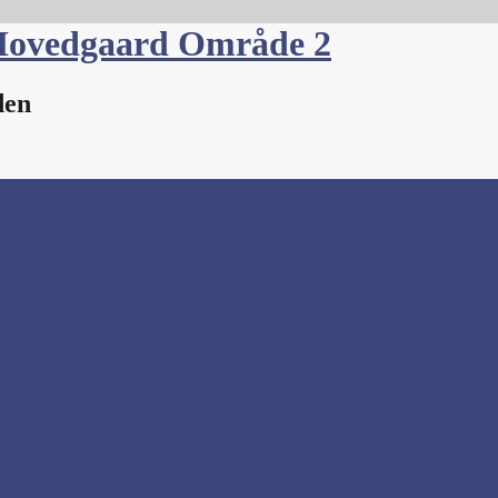
Hovedgaard Område 2
den