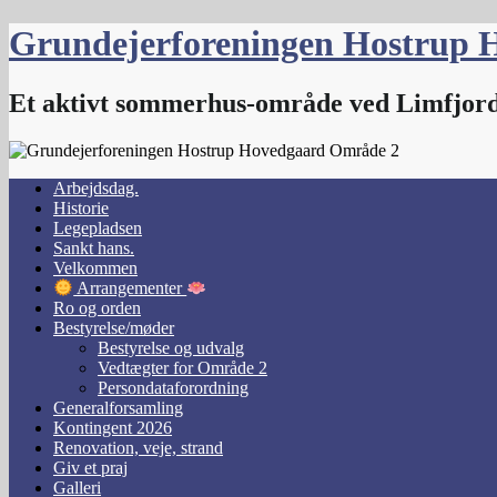
Skip
Grundejerforeningen Hostrup 
to
content
Et aktivt sommerhus-område ved Limfjor
Arbejdsdag.
Historie
Legepladsen
Sankt hans.
Velkommen
Arrangementer
Ro og orden
Bestyrelse/møder
Bestyrelse og udvalg
Vedtægter for Område 2
Persondataforordning
Generalforsamling
Kontingent 2026
Renovation, veje, strand
Giv et praj
Galleri