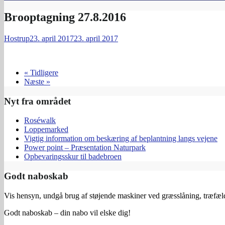
Brooptagning 27.8.2016
Hostrup
23. april 2017
23. april 2017
« Tidligere
Næste »
Nyt fra området
Roséwalk
Loppemarked
Vigtig information om beskæring af beplantning langs vejene
Power point – Præsentation Naturpark
Opbevaringsskur til badebroen
Godt naboskab
Vis hensyn, undgå brug af støjende maskiner ved græsslåning, træfældn
Godt naboskab – din nabo vil elske dig!