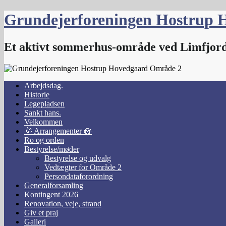
Skip
Grundejerforeningen Hostrup 
to
content
Et aktivt sommerhus-område ved Limfjor
Arbejdsdag.
Historie
Legepladsen
Sankt hans.
Velkommen
🌞 Arrangementer 🪷
Ro og orden
Bestyrelse/møder
Bestyrelse og udvalg
Vedtægter for Område 2
Persondataforordning
Generalforsamling
Kontingent 2026
Renovation, veje, strand
Giv et praj
Galleri