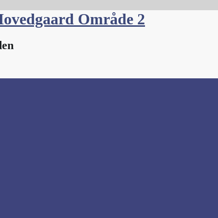
Hovedgaard Område 2
den