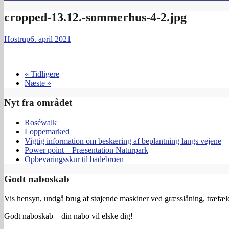
cropped-13.12.-sommerhus-4-2.jpg
Hostrup
6. april 2021
« Tidligere
Næste »
Nyt fra området
Roséwalk
Loppemarked
Vigtig information om beskæring af beplantning langs vejene
Power point – Præsentation Naturpark
Opbevaringsskur til badebroen
Godt naboskab
Vis hensyn, undgå brug af støjende maskiner ved græsslåning, træfældn
Godt naboskab – din nabo vil elske dig!