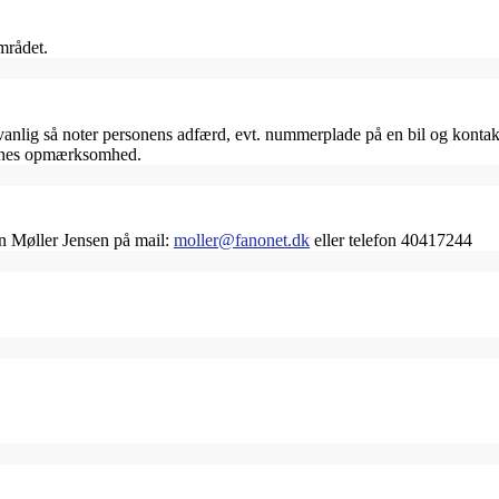
mrådet.
ig så noter personens adfærd, evt. nummerplade på en bil og kontakt 
jernes opmærksomhed.
an Møller Jensen på mail:
moller@fanonet.dk
eller telefon 40417244