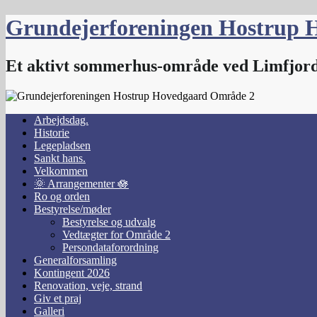
Skip
Grundejerforeningen Hostrup 
to
content
Et aktivt sommerhus-område ved Limfjor
Arbejdsdag.
Historie
Legepladsen
Sankt hans.
Velkommen
🌞 Arrangementer 🪷
Ro og orden
Bestyrelse/møder
Bestyrelse og udvalg
Vedtægter for Område 2
Persondataforordning
Generalforsamling
Kontingent 2026
Renovation, veje, strand
Giv et praj
Galleri