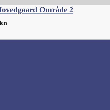
Hovedgaard Område 2
den