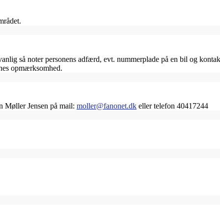
mrådet.
ig så noter personens adfærd, evt. nummerplade på en bil og kontakt 
jernes opmærksomhed.
an Møller Jensen på mail:
moller@fanonet.dk
eller telefon 40417244