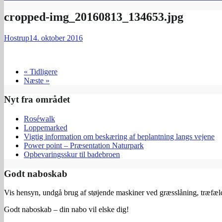
cropped-img_20160813_134653.jpg
Hostrup
14. oktober 2016
« Tidligere
Næste »
Nyt fra området
Roséwalk
Loppemarked
Vigtig information om beskæring af beplantning langs vejene
Power point – Præsentation Naturpark
Opbevaringsskur til badebroen
Godt naboskab
Vis hensyn, undgå brug af støjende maskiner ved græsslåning, træfældn
Godt naboskab – din nabo vil elske dig!