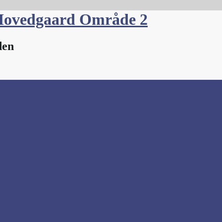
Hovedgaard Område 2
den