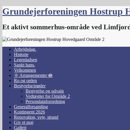
Skip
Grundejerforeningen Hostrup 
to
content
Et aktivt sommerhus-område ved Limfjor
Arbejdsdag.
Historie
Legepladsen
Sankt hans.
Velkommen
🌞 Arrangementer 🪷
Ro og orden
Bestyrelse/møder
Bestyrelse og udvalg
Vedtægter for Område 2
Persondataforordning
Generalforsamling
Kontingent 2026
Renovation, veje, strand
Giv et praj
Galleri