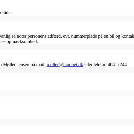
mrådet.
ig så noter personens adfærd, evt. nummerplade på en bil og kontakt 
jernes opmærksomhed.
an Møller Jensen på mail:
moller@fanonet.dk
eller telefon 40417244