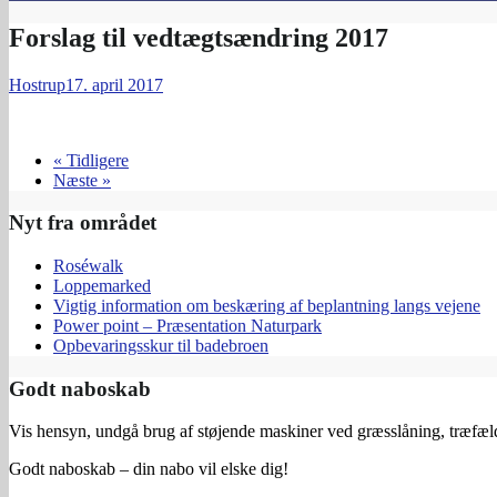
Forslag til vedtægtsændring 2017
Hostrup
17. april 2017
« Tidligere
Næste »
Nyt fra området
Roséwalk
Loppemarked
Vigtig information om beskæring af beplantning langs vejene
Power point – Præsentation Naturpark
Opbevaringsskur til badebroen
Godt naboskab
Vis hensyn, undgå brug af støjende maskiner ved græsslåning, træfældn
Godt naboskab – din nabo vil elske dig!