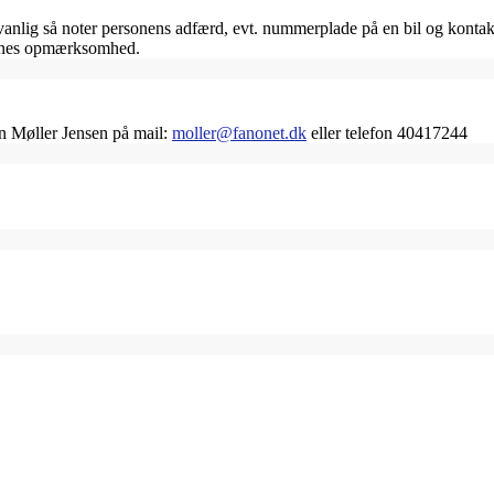
ig så noter personens adfærd, evt. nummerplade på en bil og kontakt 
jernes opmærksomhed.
an Møller Jensen på mail:
moller@fanonet.dk
eller telefon 40417244