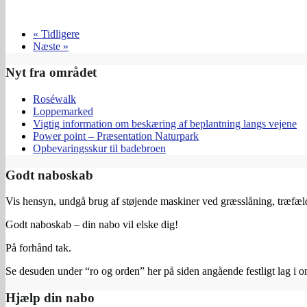
« Tidligere
Næste »
Nyt fra området
Roséwalk
Loppemarked
Vigtig information om beskæring af beplantning langs vejene
Power point – Præsentation Naturpark
Opbevaringsskur til badebroen
Godt naboskab
Vis hensyn, undgå brug af støjende maskiner ved græsslåning, træfældn
Godt naboskab – din nabo vil elske dig!
På forhånd tak.
Se desuden under “ro og orden” her på siden angående festligt lag i o
Hjælp din nabo