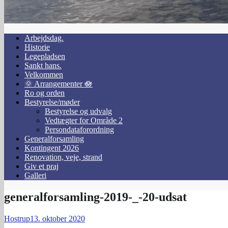
Arbejdsdag.
Historie
Legepladsen
Sankt hans.
Velkommen
🌞 Arrangementer 🪷
Ro og orden
Bestyrelse/møder
Bestyrelse og udvalg
Vedtægter for Område 2
Persondataforordning
Generalforsamling
Kontingent 2026
Renovation, veje, strand
Giv et praj
Galleri
generalforsamling-2019-_-20-udsat
Hostrup
13. oktober 2020