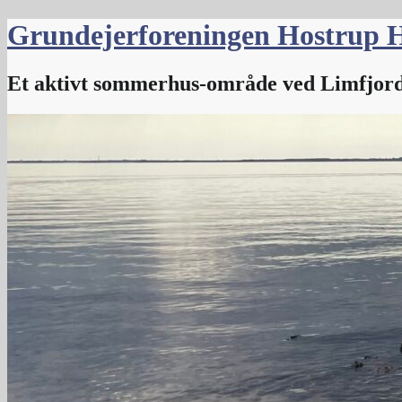
Skip
Grundejerforeningen Hostrup 
to
content
Et aktivt sommerhus-område ved Limfjor