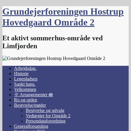
Skip
Grundejerforeningen Hostrup
to
content
Hovedgaard Område 2
Et aktivt sommerhus-område ved
Limfjorden
Arbejdsdag.
Historie
Legepladsen
Sankt hans.
Velkommen
🌞 Arrangementer 🪷
Ro og orden
Bestyrelse/møder
Bestyrelse og udvalg
Vedtægter for Område 2
Persondataforordning
Generalforsamling