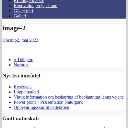
Kontingent 2026
Renovation, veje, strand
Giv et praj
Galleri
image-2
Hostrup
2. maj 2023
« Tidligere
Næste »
Nyt fra området
Roséwalk
Loppemarked
Vigtig information om beskæring af beplantning langs vejene
Power point – Præsentation Naturpark
Opbevaringsskur til badebroen
Godt naboskab