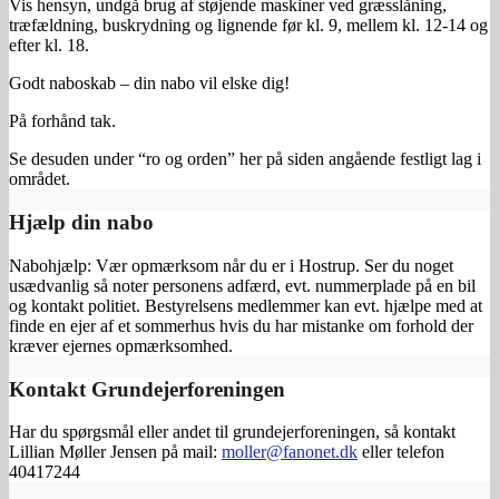
Vis hensyn, undgå brug af støjende maskiner ved græsslåning,
træfældning, buskrydning og lignende før kl. 9, mellem kl. 12-14 og
efter kl. 18.
Godt naboskab – din nabo vil elske dig!
På forhånd tak.
Se desuden under “ro og orden” her på siden angående festligt lag i
området.
Hjælp din nabo
Nabohjælp: Vær opmærksom når du er i Hostrup. Ser du noget
usædvanlig så noter personens adfærd, evt. nummerplade på en bil
og kontakt politiet. Bestyrelsens medlemmer kan evt. hjælpe med at
finde en ejer af et sommerhus hvis du har mistanke om forhold der
kræver ejernes opmærksomhed.
Kontakt Grundejerforeningen
Har du spørgsmål eller andet til grundejerforeningen, så kontakt
Lillian Møller Jensen på mail:
moller@fanonet.dk
eller telefon
40417244