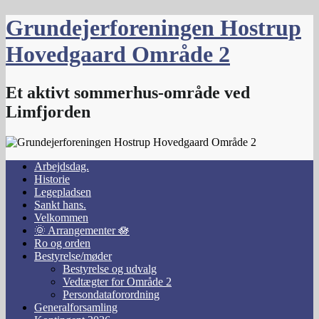
Skip
Grundejerforeningen Hostrup
to
content
Hovedgaard Område 2
Et aktivt sommerhus-område ved
Limfjorden
Arbejdsdag.
Historie
Legepladsen
Sankt hans.
Velkommen
🌞 Arrangementer 🪷
Ro og orden
Bestyrelse/møder
Bestyrelse og udvalg
Vedtægter for Område 2
Persondataforordning
Generalforsamling