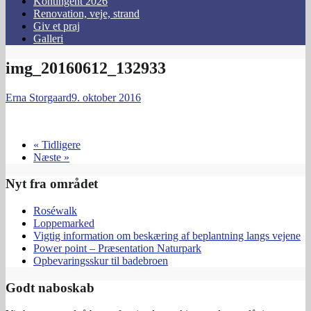
Kontingent 2026
Renovation, veje, strand
Giv et praj
Galleri
img_20160612_132933
Erna Storgaard
9. oktober 2016
« Tidligere
Næste »
Nyt fra området
Roséwalk
Loppemarked
Vigtig information om beskæring af beplantning langs vejene
Power point – Præsentation Naturpark
Opbevaringsskur til badebroen
Godt naboskab