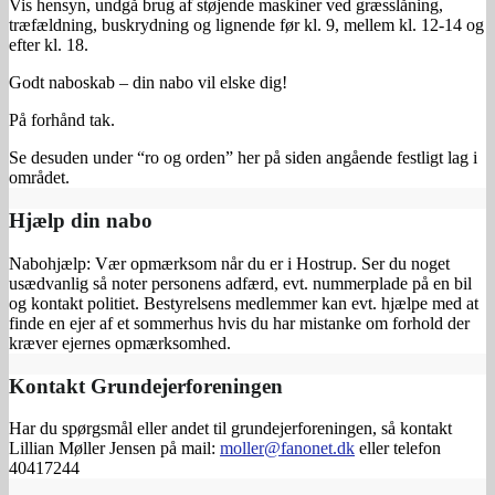
Vis hensyn, undgå brug af støjende maskiner ved græsslåning,
træfældning, buskrydning og lignende før kl. 9, mellem kl. 12-14 og
efter kl. 18.
Godt naboskab – din nabo vil elske dig!
På forhånd tak.
Se desuden under “ro og orden” her på siden angående festligt lag i
området.
Hjælp din nabo
Nabohjælp: Vær opmærksom når du er i Hostrup. Ser du noget
usædvanlig så noter personens adfærd, evt. nummerplade på en bil
og kontakt politiet. Bestyrelsens medlemmer kan evt. hjælpe med at
finde en ejer af et sommerhus hvis du har mistanke om forhold der
kræver ejernes opmærksomhed.
Kontakt Grundejerforeningen
Har du spørgsmål eller andet til grundejerforeningen, så kontakt
Lillian Møller Jensen på mail:
moller@fanonet.dk
eller telefon
40417244