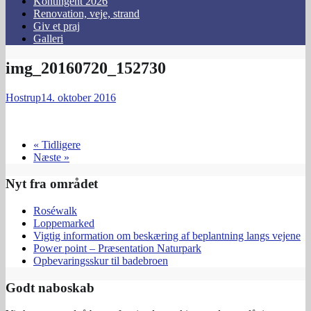
Kontingent 2026
Renovation, veje, strand
Giv et praj
Galleri
img_20160720_152730
Hostrup
14. oktober 2016
« Tidligere
Næste »
Nyt fra området
Roséwalk
Loppemarked
Vigtig information om beskæring af beplantning langs vejene
Power point – Præsentation Naturpark
Opbevaringsskur til badebroen
Godt naboskab