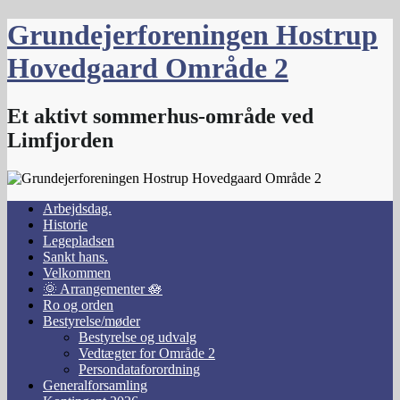
Skip
Grundejerforeningen Hostrup
to
content
Hovedgaard Område 2
Et aktivt sommerhus-område ved
Limfjorden
Arbejdsdag.
Historie
Legepladsen
Sankt hans.
Velkommen
🌞 Arrangementer 🪷
Ro og orden
Bestyrelse/møder
Bestyrelse og udvalg
Vedtægter for Område 2
Persondataforordning
Generalforsamling