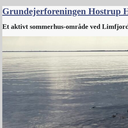
Skip
Grundejerforeningen Hostrup 
to
content
Et aktivt sommerhus-område ved Limfjor