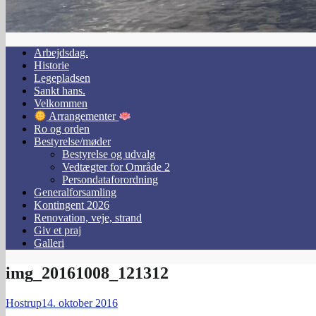
Arbejdsdag.
Historie
Legepladsen
Sankt hans.
Velkommen
Arrangementer
Ro og orden
Bestyrelse/møder
Bestyrelse og udvalg
Vedtægter for Område 2
Persondataforordning
Generalforsamling
Kontingent 2026
Renovation, veje, strand
Giv et praj
Galleri
img_20161008_121312
Hostrup
14. oktober 2016