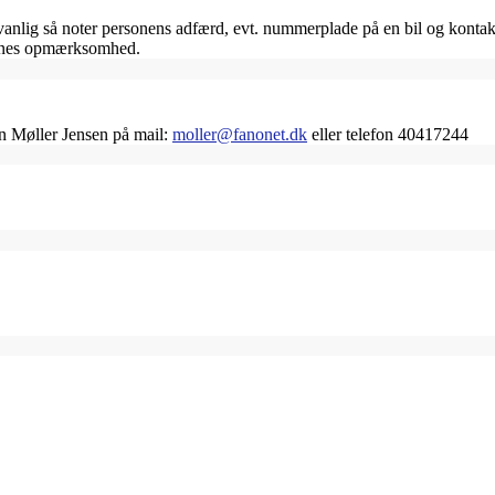
ig så noter personens adfærd, evt. nummerplade på en bil og kontakt 
jernes opmærksomhed.
an Møller Jensen på mail:
moller@fanonet.dk
eller telefon 40417244