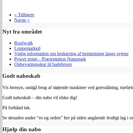
« Tidligere
Næste »
Nyt fra området
Roséwalk
Loppemarked
Vigtig information om beskæring af beplantning langs vejene
Power point – Præsentation Naturpark
Opbevaringsskur til badebroen
Godt naboskab
Vis hensyn, undgå brug af støjende maskiner ved græsslåning, træfældn
Godt naboskab – din nabo vil elske dig!
På forhånd tak.
Se desuden under “ro og orden” her på siden angående festligt lag i o
Hjælp din nabo