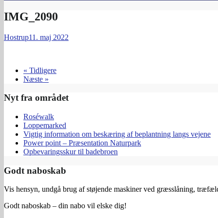
IMG_2090
Hostrup
11. maj 2022
« Tidligere
Næste »
Nyt fra området
Roséwalk
Loppemarked
Vigtig information om beskæring af beplantning langs vejene
Power point – Præsentation Naturpark
Opbevaringsskur til badebroen
Godt naboskab
Vis hensyn, undgå brug af støjende maskiner ved græsslåning, træfældn
Godt naboskab – din nabo vil elske dig!