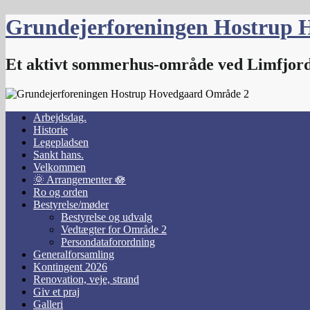
Skip
Grundejerforeningen Hostrup 
to
content
Et aktivt sommerhus-område ved Limfjor
Arbejdsdag.
Historie
Legepladsen
Sankt hans.
Velkommen
🌞 Arrangementer 🪷
Ro og orden
Bestyrelse/møder
Bestyrelse og udvalg
Vedtægter for Område 2
Persondataforordning
Generalforsamling
Kontingent 2026
Renovation, veje, strand
Giv et praj
Galleri