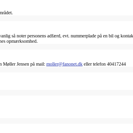
mrådet.
ig så noter personens adfærd, evt. nummerplade på en bil og kontakt 
jernes opmærksomhed.
an Møller Jensen på mail:
moller@fanonet.dk
eller telefon 40417244