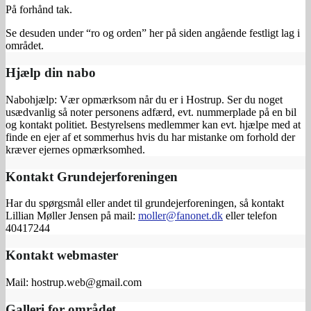
På forhånd tak.
Se desuden under “ro og orden” her på siden angående festligt lag i
området.
Hjælp din nabo
Nabohjælp: Vær opmærksom når du er i Hostrup. Ser du noget
usædvanlig så noter personens adfærd, evt. nummerplade på en bil
og kontakt politiet. Bestyrelsens medlemmer kan evt. hjælpe med at
finde en ejer af et sommerhus hvis du har mistanke om forhold der
kræver ejernes opmærksomhed.
Kontakt Grundejerforeningen
Har du spørgsmål eller andet til grundejerforeningen, så kontakt
Lillian Møller Jensen på mail:
moller@fanonet.dk
eller telefon
40417244
Kontakt webmaster
Mail: hostrup.web@gmail.com
Galleri for området