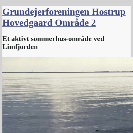
Skip
Grundejerforeningen Hostrup
to
content
Hovedgaard Område 2
Et aktivt sommerhus-område ved
Limfjorden