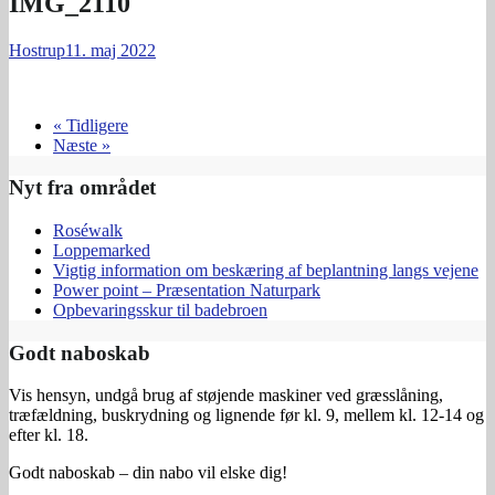
IMG_2110
Hostrup
11. maj 2022
« Tidligere
Næste »
Nyt fra området
Roséwalk
Loppemarked
Vigtig information om beskæring af beplantning langs vejene
Power point – Præsentation Naturpark
Opbevaringsskur til badebroen
Godt naboskab
Vis hensyn, undgå brug af støjende maskiner ved græsslåning,
træfældning, buskrydning og lignende før kl. 9, mellem kl. 12-14 og
efter kl. 18.
Godt naboskab – din nabo vil elske dig!