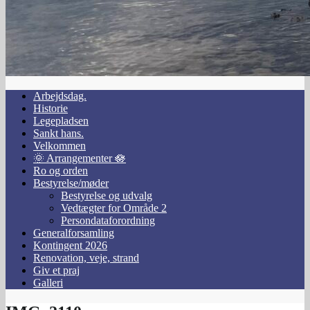
Arbejdsdag.
Historie
Legepladsen
Sankt hans.
Velkommen
🌞 Arrangementer 🪷
Ro og orden
Bestyrelse/møder
Bestyrelse og udvalg
Vedtægter for Område 2
Persondataforordning
Generalforsamling
Kontingent 2026
Renovation, veje, strand
Giv et praj
Galleri