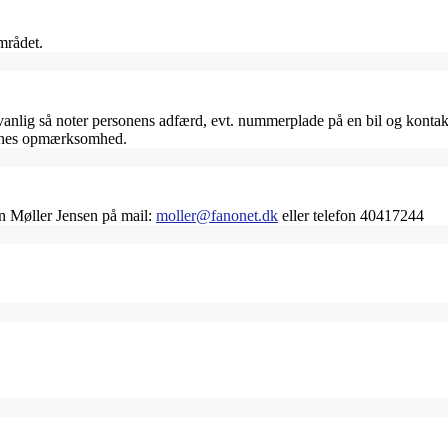
mrådet.
ig så noter personens adfærd, evt. nummerplade på en bil og kontakt 
jernes opmærksomhed.
an Møller Jensen på mail:
moller@fanonet.dk
eller telefon 40417244