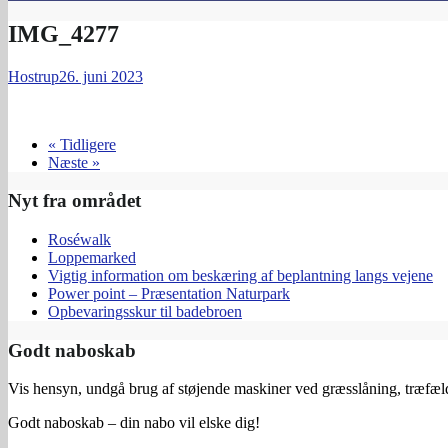
IMG_4277
Hostrup
26. juni 2023
« Tidligere
Næste »
Nyt fra området
Roséwalk
Loppemarked
Vigtig information om beskæring af beplantning langs vejene
Power point – Præsentation Naturpark
Opbevaringsskur til badebroen
Godt naboskab
Vis hensyn, undgå brug af støjende maskiner ved græsslåning, træfældn
Godt naboskab – din nabo vil elske dig!