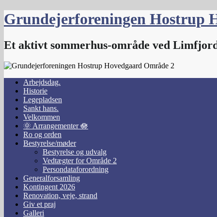
Skip
Grundejerforeningen Hostrup 
to
content
Et aktivt sommerhus-område ved Limfjor
Arbejdsdag.
Historie
Legepladsen
Sankt hans.
Velkommen
🌞 Arrangementer 🪷
Ro og orden
Bestyrelse/møder
Bestyrelse og udvalg
Vedtægter for Område 2
Persondataforordning
Generalforsamling
Kontingent 2026
Renovation, veje, strand
Giv et praj
Galleri