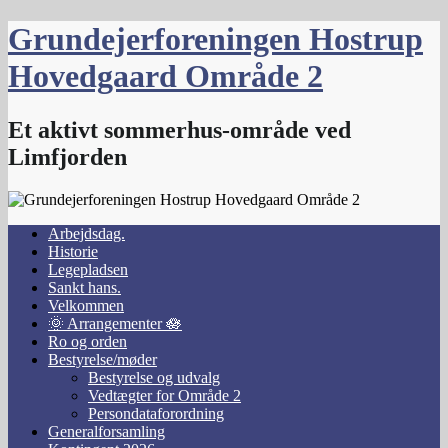
Skip
Grundejerforeningen Hostrup
to
content
Hovedgaard Område 2
Et aktivt sommerhus-område ved
Limfjorden
Arbejdsdag.
Historie
Legepladsen
Sankt hans.
Velkommen
🌞 Arrangementer 🪷
Ro og orden
Bestyrelse/møder
Bestyrelse og udvalg
Vedtægter for Område 2
Persondataforordning
Generalforsamling