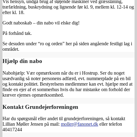
Vis hensyn, undgå brug af støjende maskiner ved græsslåning,
træfældning, buskrydning og lignende før kl. 9, mellem kl. 12-14 og
efter kl. 18.
Godt naboskab – din nabo vil elske dig!
På forhånd tak.
Se desuden under “ro og orden” her på siden angående festligt lag i
området.
Hjælp din nabo
Nabohjælp: Vær opmærksom når du er i Hostrup. Ser du noget
usædvanlig så noter personens adfærd, evt. nummerplade på en bil
og kontakt politiet. Bestyrelsens medlemmer kan evt. hjælpe med at
finde en ejer af et sommerhus hvis du har mistanke om forhold der
kræver ejernes opmærksomhed.
Kontakt Grundejerforeningen
Har du spørgsmål eller andet til grundejerforeningen, så kontakt
Lillian Møller Jensen på mail:
moller@fanonet.dk
eller telefon
40417244