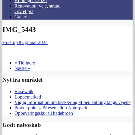
Kontingent 2026
Renovation, veje, strand
Giv et praj
Galleri
IMG_5443
Hostrup
30. januar 2024
« Tidligere
Næste »
Nyt fra området
Roséwalk
Loppemarked
Vigtig information om beskæring af beplantning langs vejene
Power point – Præsentation Naturpark
Opbevaringsskur til badebroen
Godt naboskab