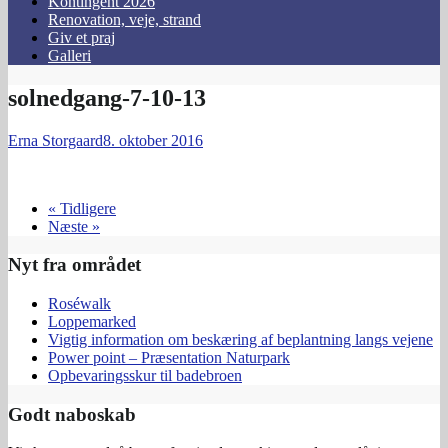
Kontingent 2026
Renovation, veje, strand
Giv et praj
Galleri
solnedgang-7-10-13
Erna Storgaard
8. oktober 2016
« Tidligere
Næste »
Nyt fra området
Roséwalk
Loppemarked
Vigtig information om beskæring af beplantning langs vejene
Power point – Præsentation Naturpark
Opbevaringsskur til badebroen
Godt naboskab