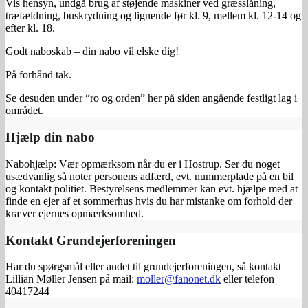
Vis hensyn, undgå brug af støjende maskiner ved græsslåning,
træfældning, buskrydning og lignende før kl. 9, mellem kl. 12-14 og
efter kl. 18.
Godt naboskab – din nabo vil elske dig!
På forhånd tak.
Se desuden under “ro og orden” her på siden angående festligt lag i
området.
Hjælp din nabo
Nabohjælp: Vær opmærksom når du er i Hostrup. Ser du noget
usædvanlig så noter personens adfærd, evt. nummerplade på en bil
og kontakt politiet. Bestyrelsens medlemmer kan evt. hjælpe med at
finde en ejer af et sommerhus hvis du har mistanke om forhold der
kræver ejernes opmærksomhed.
Kontakt Grundejerforeningen
Har du spørgsmål eller andet til grundejerforeningen, så kontakt
Lillian Møller Jensen på mail:
moller@fanonet.dk
eller telefon
40417244