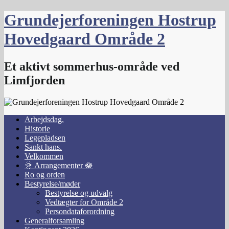
Skip
Grundejerforeningen Hostrup
to
content
Hovedgaard Område 2
Et aktivt sommerhus-område ved
Limfjorden
Arbejdsdag.
Historie
Legepladsen
Sankt hans.
Velkommen
🌞 Arrangementer 🪷
Ro og orden
Bestyrelse/møder
Bestyrelse og udvalg
Vedtægter for Område 2
Persondataforordning
Generalforsamling