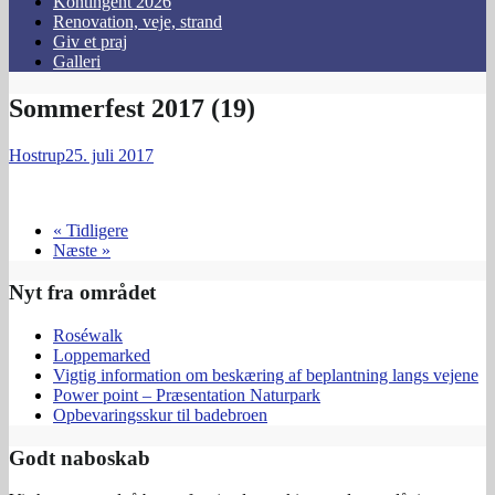
Kontingent 2026
Renovation, veje, strand
Giv et praj
Galleri
Sommerfest 2017 (19)
Hostrup
25. juli 2017
« Tidligere
Næste »
Nyt fra området
Roséwalk
Loppemarked
Vigtig information om beskæring af beplantning langs vejene
Power point – Præsentation Naturpark
Opbevaringsskur til badebroen
Godt naboskab