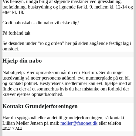
Vis hensyn, undgå brug af støjende maskiner ved græsslåning,
træfældning, buskrydning og lignende før kl. 9, mellem kl. 12-14 og
efter kl. 18.
Godt naboskab – din nabo vil elske dig!
På forhånd tak.
Se desuden under “ro og orden” her på siden angående festligt lag i
området.
Hjælp din nabo
Nabohjælp: Vær opmærksom når du er i Hostrup. Ser du noget
usædvanlig så noter personens adfærd, evt. nummerplade på en bil
og kontakt politiet. Bestyrelsens medlemmer kan evt. hjælpe med at
finde en ejer af et sommerhus hvis du har mistanke om forhold der
kræver ejernes opmærksomhed.
Kontakt Grundejerforeningen
Har du spørgsmål eller andet til grundejerforeningen, så kontakt
Lillian Møller Jensen på mail:
moller@fanonet.dk
eller telefon
40417244